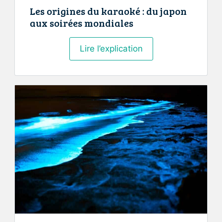
Les origines du karaoké : du japon
aux soirées mondiales
Les
Lire l’explication
origines
du
karaoké
:
du
japon
aux
soirées
mondiales