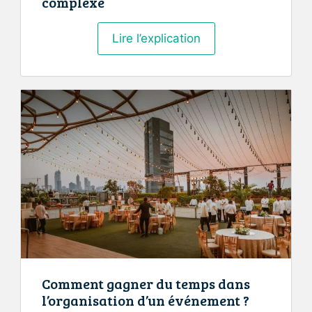
complexe
Qu’est-
Lire l’explication
ce
que
le
thermolaquage
?
Explication
simple
d’un
procédé
complexe
Comment gagner du temps dans
l’organisation d’un événement ?