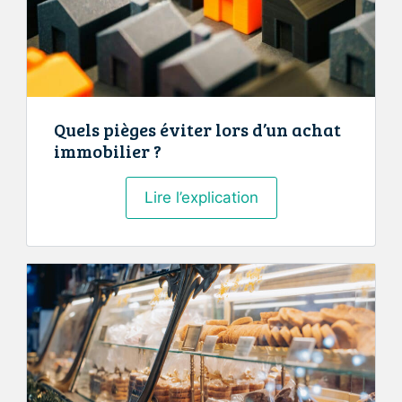
la
productivité
au
travail
?
Quels pièges éviter lors d’un achat
immobilier ?
Quels
Lire l’explication
pièges
éviter
lors
d’un
achat
immobilier
?