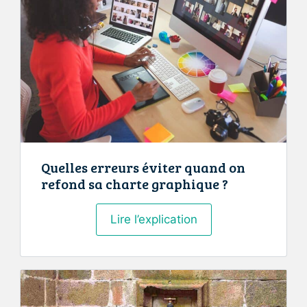
mode
:
simple
tendance
ou
vrai
engagement
?
Quelles erreurs éviter quand on
refond sa charte graphique ?
Quelles
Lire l’explication
erreurs
éviter
quand
on
refond