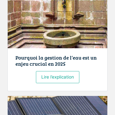
sa
charte
graphique
?
Pourquoi la gestion de l’eau est un
enjeu crucial en 2025
Pourquoi
Lire l’explication
la
gestion
de
l’eau
est