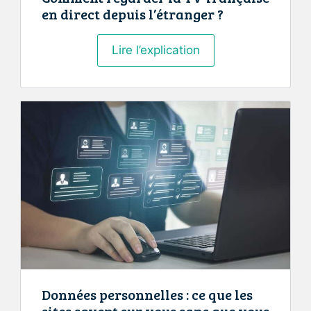
en direct depuis l’étranger ?
Comment
Lire l’explication
regarder
la
TV
française
en
direct
depuis
l’étranger
?
Données personnelles : ce que les