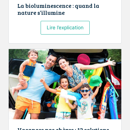
La bioluminescence : quand la
nature s’illumine
La
Lire l’explication
bioluminescence
:
quand
la
nature
s’illumine
Vacances pas chères : 12 solutions