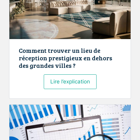
choix
de
votre
camion
magasin
Comment trouver un lieu de
réception prestigieux en dehors
des grandes villes ?
Comment
Lire l’explication
trouver
un
lieu
de
réception
prestigieux
en