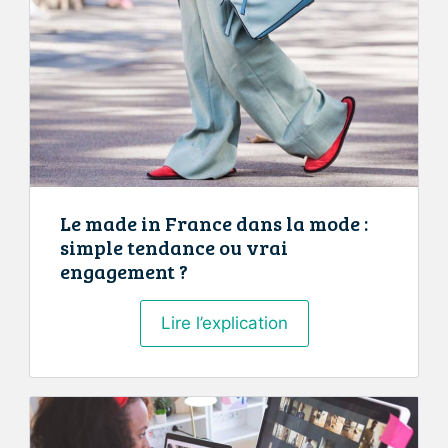
événement
professionnel
?
Le made in France dans la mode :
simple tendance ou vrai
engagement ?
Le
Lire l’explication
made
in
France
dans
la