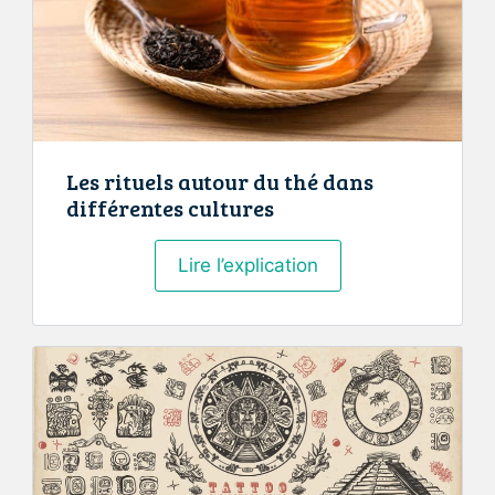
Les rituels autour du thé dans
différentes cultures
Les
Lire l’explication
rituels
autour
du
thé
dans
différentes
cultures