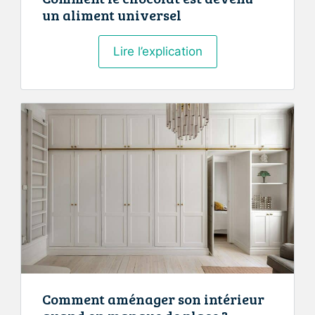
un aliment universel​
Comment
Lire l’explication
le
chocolat
est
devenu
un
aliment
universel​
Comment aménager son intérieur