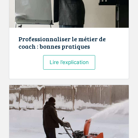
Professionnaliser le métier de
coach : bonnes pratiques
Professionnaliser
Lire l’explication
le
métier
de
coach
:
bonnes
pratiques