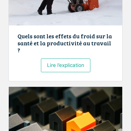
Quels sont les effets du froid sur la
santé et la productivité au travail
?
Quels
Lire l’explication
sont
les
effets
du
froid
sur
la
santé
et