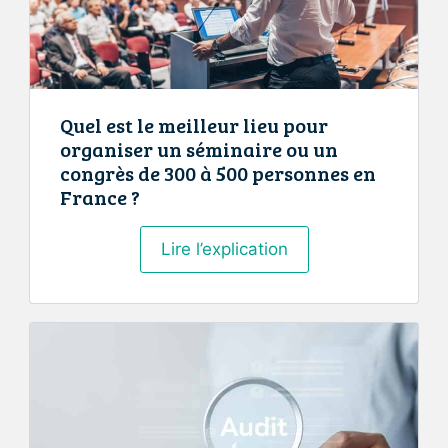
connaît
mal
Quel est le meilleur lieu pour
organiser un séminaire ou un
congrès de 300 à 500 personnes en
France ?
Quel
Lire l’explication
est
le
meilleur
lieu
pour
organiser
un
séminaire