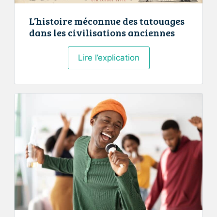
L’histoire méconnue des tatouages
dans les civilisations anciennes
L’histoire
Lire l’explication
méconnue
des
tatouages
dans
les
civilisations
anciennes