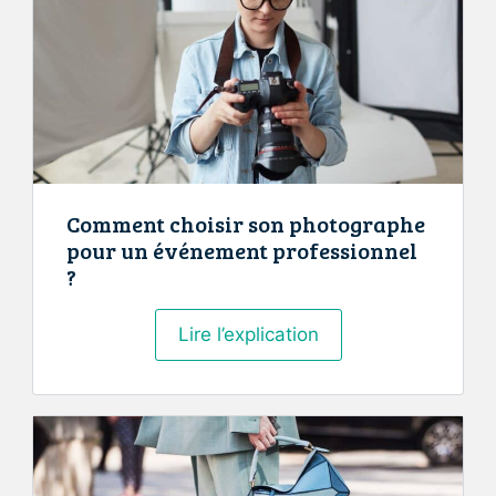
de
communication
?
Comment choisir son photographe
pour un événement professionnel
?
Comment
Lire l’explication
choisir
son
photographe
pour
un