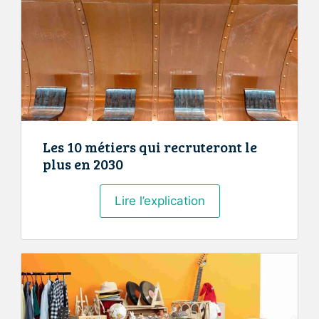
une
tendance
bien-
être
ou
un
indispensable
?
Les 10 métiers qui recruteront le
plus en 2030
Les
Lire l’explication
10
métiers
qui
recruteront
le
plus