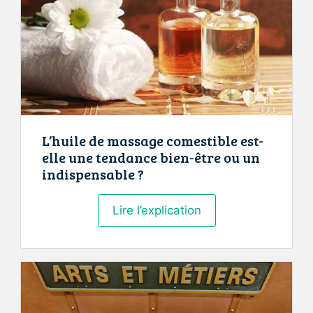
L’huile de massage comestible est-
elle une tendance bien-être ou un
indispensable ?
L’huile
Lire l’explication
de
massage
comestible
est-
elle