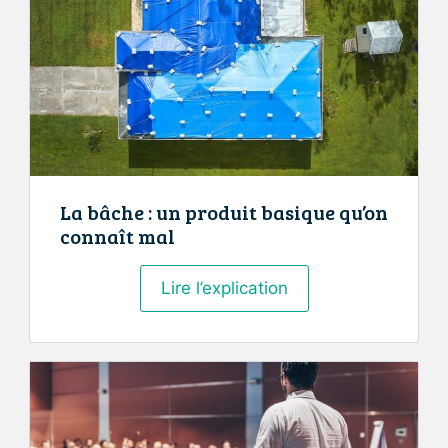
La bâche : un produit basique qu’on
connaît mal
La
Lire l’explication
bâche
:
un
produit
basique
qu’on