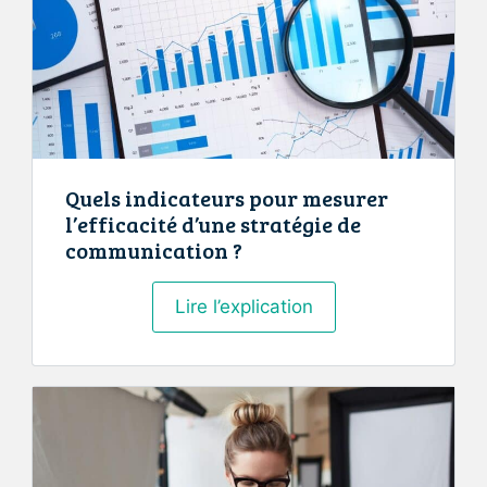
dehors
des
grandes
villes
?
Quels indicateurs pour mesurer
l’efficacité d’une stratégie de
communication ?
Quels
Lire l’explication
indicateurs
pour
mesurer
l’efficacité
d’une
stratégie