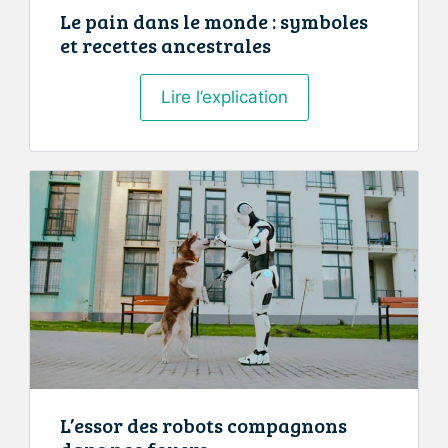
Le pain dans le monde : symboles
et recettes ancestrales
Le
Lire l’explication
pain
dans
le
monde
:
symboles
et
recettes
ancestrales
L’essor des robots compagnons