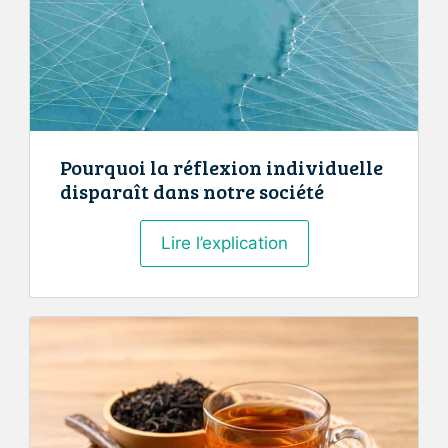
reviennent
en
force
en
2025
Pourquoi la réflexion individuelle
disparaît dans notre société
Pourquoi
Lire l’explication
la
réflexion
individuelle
disparaît
dans
notre
société