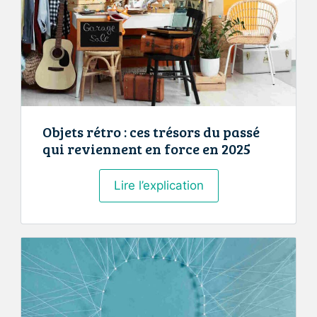
en
2030
Objets rétro : ces trésors du passé
qui reviennent en force en 2025
Objets
Lire l’explication
rétro
:
ces
trésors
du
passé
qui