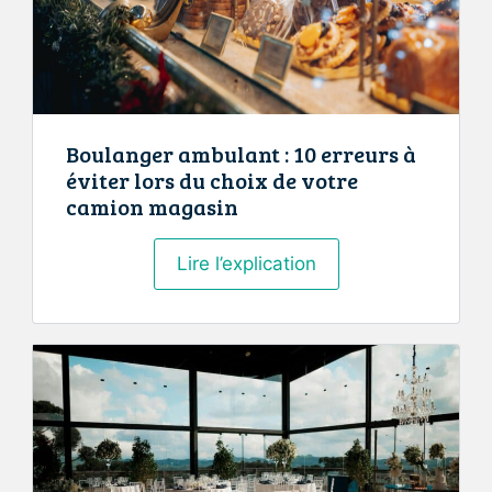
Boulanger ambulant : 10 erreurs à
éviter lors du choix de votre
camion magasin
Boulanger
Lire l’explication
ambulant
:
10
erreurs
à
éviter
lors
du