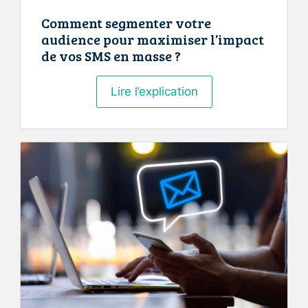
Comment segmenter votre
audience pour maximiser l’impact
de vos SMS en masse ?
Comment
Lire l’explication
segmenter
votre
audience
pour
maximiser
l’impact
de
vos
SMS
en
masse
?