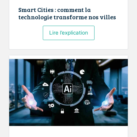
Smart Cities : comment la
technologie transforme nos villes
Smart
Lire l’explication
Cities
:
comment
la
technologie
transforme
nos
villes