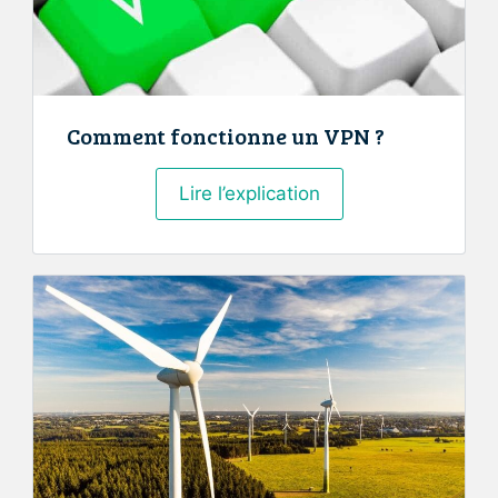
Comment fonctionne un VPN ?
Comment
Lire l’explication
fonctionne
un
VPN
?