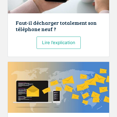
Faut-il décharger totalement son
téléphone neuf ?
Faut-
Lire l’explication
il
décharger
totalement
son
téléphone
neuf
?