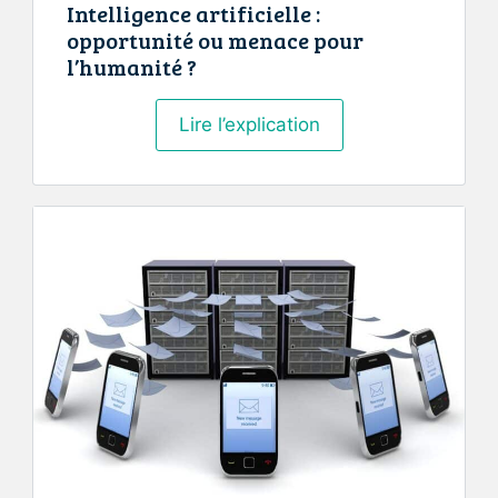
Intelligence artificielle :
opportunité ou menace pour
l’humanité ?
Intelligence
Lire l’explication
artificielle
:
opportunité
ou
menace
pour
l’humanité
?