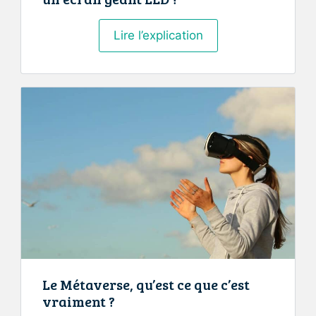
Comment
Lire l’explication
installer
et
entretenir
un
écran
géant
LED
?
Le Métaverse, qu’est ce que c’est
vraiment ?