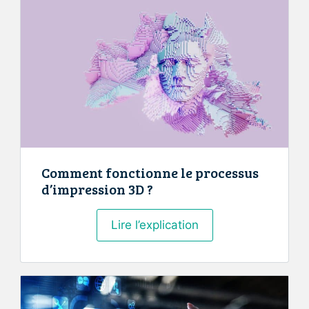
RCS ?
Comment fonctionne le processus
d’impression 3D ?
Comment
Lire l’explication
fonctionne
le
processus
d’impression