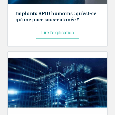
Implants RFID humains : qu’est-ce
qu’une puce sous-cutanée ?
Implants
Lire l’explication
RFID
humains
:
qu’est-
ce
qu’une
puce
sous-
cutanée
?