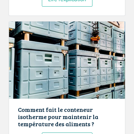
fonctionne
l’impression
3D
?
Comment fait le conteneur
isotherme pour maintenir la
température des aliments ?