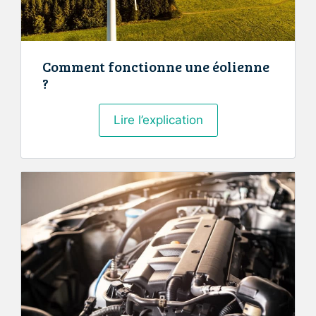
Comment fonctionne une éolienne
?
Comment
Lire l’explication
fonctionne
une
éolienne
?