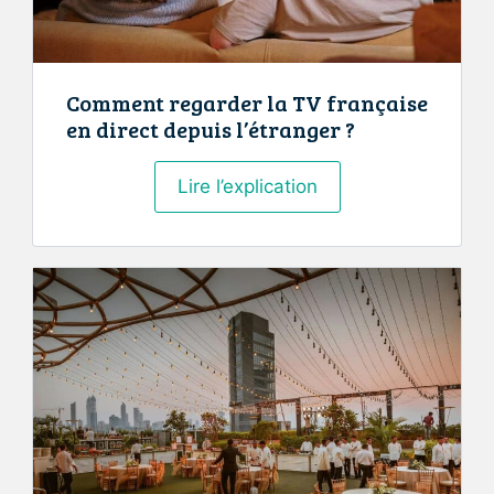
Comment regarder la TV française
en direct depuis l’étranger ?
Comment
Lire l’explication
regarder
la
TV
française
en
direct
depuis
l’étranger
?