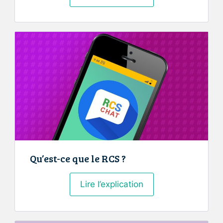
ce
qu’un
logiciel
CRM ?
Qu’est-ce que le RCS ?
Qu’est-
Lire l’explication
ce
que
le