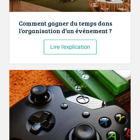
Comment gagner du temps dans
l’organisation d’un événement ?
Comment
Lire l’explication
gagner
du
temps
dans
l’organisation
d’un
événement
?