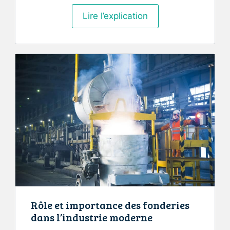
Le
Lire l’explication
Métaverse,
qu’est
ce
que
c’est
vraiment
?
Rôle et importance des fonderies
dans l’industrie moderne