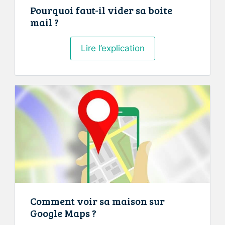
Pourquoi faut-il vider sa boite
mail ?
Pourquoi
Lire l’explication
faut-
il
vider
sa
boite
mail
?
Comment voir sa maison sur
Google Maps ?