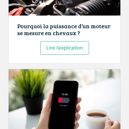
Pourquoi la puissance d’un moteur
se mesure en chevaux ?
Pourquoi
Lire l’explication
la
puissance
d’un
moteur
se
mesure
en
chevaux
?