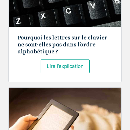
Pourquoi les lettres sur le clavier
ne sont-elles pas dans l’ordre
alphabétique ?
Pourquoi
Lire l’explication
les
lettres
sur
le
clavier
ne
sont-
elles