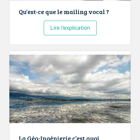
Qu’est-ce que le mailing vocal ?
Qu’est-
Lire l’explication
ce
que
le
mailing
vocal
?
La Géo-Ingénierie c’est quoi